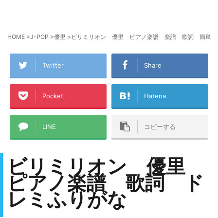
HOME
>
J-POP
>
優里
>
ビリミリオン 優里 ピアノ楽譜 楽譜 歌詞 簡単 演
Twitter
Share
Pocket
Hatena
LINE
コピーする
ビリミリオン 優里
ピアノ楽譜 歌詞 ド
レミふりがな