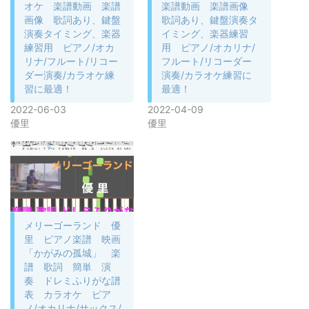
オケ 楽譜動画 楽譜
楽譜動画 楽譜画像
画像 歌詞あり、鍵盤
歌詞あり、鍵盤演奏タ
演奏タイミング、楽器
イミング、楽器練習
練習用 ピアノ/オカ
用 ピアノ/オカリナ/
リナ/フルート/リコー
フルート/リコーダー
ダー演奏/カラオケ練
演奏/カラオケ練習に
習に最適！
最適！
2022-06-03
2022-04-09
優里
優里
メリーゴーランド 優
里 ピアノ楽譜 映画
「かがみの孤城」 楽
譜 歌詞 簡単 演
奏 ドレミふりがな譜
表 カラオケ ピア
ノ/オカリナ/サックス/