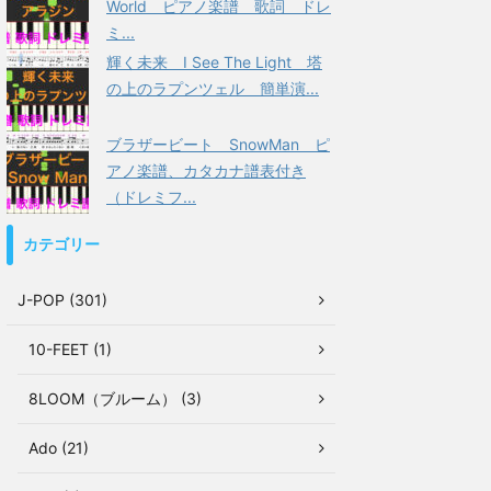
World ピアノ楽譜 歌詞 ドレ
ミ...
輝く未来 I See The Light 塔
の上のラプンツェル 簡単演...
ブラザービート SnowMan ピ
アノ楽譜、カタカナ譜表付き
（ドレミフ...
カテゴリー
J-POP (301)
10-FEET (1)
8LOOM（ブルーム） (3)
Ado (21)