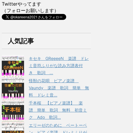
Twitterやってます
（フォローお願いします）
人気記事
キセキ GReeeeN 楽譜 ドレ
ミ音符ふりがな読み方譜表付
き 歌詞 ...
怪獣の花唄 ピアノ楽譜
Vaundy 楽譜 歌詞 簡単 無
料 ドレミ音...
千本桜 【ピアノ楽譜】 楽
譜 簡単 歌詞 無料 初音ミ
ク Ado 歌詞...
エリーゼのために ベートーベ
ン ピアノ楽譜 ドレミふりが