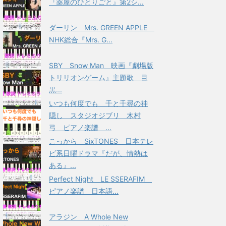
『薬屋のひとりごと』第2シ...
ダーリン Mrs. GREEN APPLE
NHK総合『Mrs. G...
SBY Snow Man 映画『劇場版
トリリオンゲーム』主題歌 目
黒...
いつも何度でも 千と千尋の神
隠し スタジオジブリ 木村
弓 ピアノ楽譜 ...
こっから SixTONES 日本テレ
ビ系日曜ドラマ『だが、情熱は
ある』...
Perfect Night LE SSERAFIM
ピアノ楽譜 日本語...
アラジン A Whole New