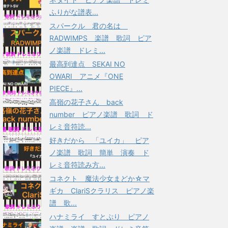
ふりがな譜表...
スパークル 君の名は
RADWIMPS 楽譜 歌詞 ピア
ノ楽譜 ドレミ...
最高到達点 SEKAI NO
OWARI アニメ『ONE
PIECE』...
高嶺の花子さん back
number ピアノ楽譜 歌詞 ド
レミ音符読...
好きだから 「ユイカ」 ピア
ノ楽譜 歌詞 簡単 演奏 ド
レミ音符読み方...
コネクト 魔法少女まどか☆マ
ギカ ClariSクラリス ピアノ楽
譜 歌...
ハナミライ すとぷり ピアノ