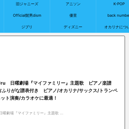
旧ジャニーズ
アニソン
K-POP
Official髭男dism
優里
back numbe
ジブリ
ディズニー
オカリナにつ
Uru 日曜劇場『マイファミリー』主題歌 ピアノ楽譜
ふりがな譜表付き ピアノ/オカリナ/サックス/トランペ
ネット演奏/カラオケに最適！
日曜劇場『マイファミリー』主題歌 ...