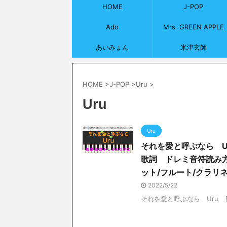
HOME
J-POP
Ado
Mrs. GREEN APPLE
あいみょん
米津玄師
HOME
>
J-POP
>
Uru
>
Uru
Uru
それを愛と呼ぶなら 
歌詞 ドレミ音符読み方
ット/フルート/クラリ
2022/5/22
それを愛と呼ぶなら Uru 