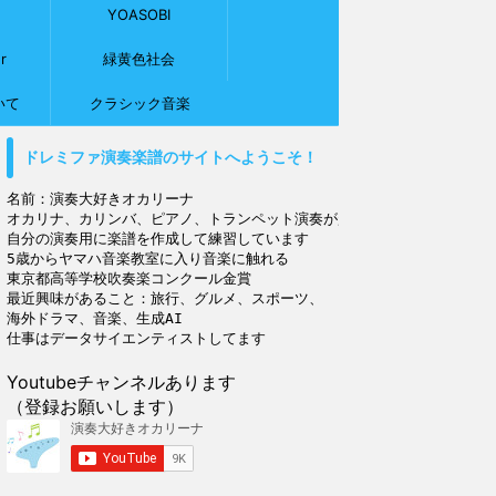
YOASOBI
r
緑黄色社会
いて
クラシック音楽
ドレミファ演奏楽譜のサイトへようこそ！
名前：演奏大好きオカリーナ

オカリナ、カリンバ、ピアノ、トランペット演奏が趣味

自分の演奏用に楽譜を作成して練習しています

5歳からヤマハ音楽教室に入り音楽に触れる

東京都高等学校吹奏楽コンクール金賞

最近興味があること：旅行、グルメ、スポーツ、

海外ドラマ、音楽、生成AI

Youtubeチャンネルあります
（登録お願いします）