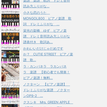
楽譜 楽譜 歌詞 ドレミ音符
読み方ふりがな...
小さな恋のうた
MONGOL800 ピアノ楽譜 歌
詞 ドレミふりがな ...
栄光の架橋 ゆず ピアノ楽
譜、ドレミ音符読み方ふりがな
譜表付き 歌詞あ...
かわいいだけじゃだめです
か？ CUTIE STREET ピアノ楽
譜 歌...
ラ・カンパネラ ラカンパネ
ラ 楽譜 【初心者でも簡単！
ピアノ楽譜！無料...
ノクターン 【ピアノ楽譜】
ドレミふりがな楽譜 ノクター
ンOP9-2 ...
クスシキ Mrs. GREEN APPLE