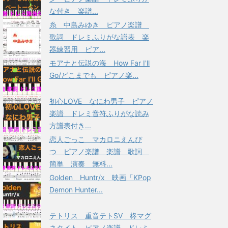
な付き 楽譜...
糸 中島みゆき ピアノ楽譜
歌詞 ドレミふりがな譜表 楽
器練習用 ピア...
モアナと伝説の海 How Far I'll
Go/どこまでも ピアノ楽...
初心LOVE なにわ男子 ピアノ
楽譜 ドレミ音符ふりがな読み
方譜表付き...
恋人ごっこ マカロニえんぴ
つ ピアノ楽譜 楽譜 歌詞
簡単 演奏 無料...
Golden Huntr/x 映画「KPop
Demon Hunter...
テトリス 重音テトSV 柊マグ
ネタイト ピアノ楽譜 ドレミ