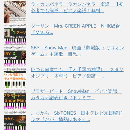
ラ・カンパネラ ラカンパネラ 楽譜 【初
心者でも簡単！ピアノ楽譜！無料...
ダーリン Mrs. GREEN APPLE NHK総合
『Mrs. G...
SBY Snow Man 映画『劇場版 トリリオン
ゲーム』主題歌 目黒...
いつも何度でも 千と千尋の神隠し スタジ
オジブリ 木村弓 ピアノ楽譜 ...
ブラザービート SnowMan ピアノ楽譜、
カタカナ譜表付き（ドレミフ...
こっから SixTONES 日本テレビ系日曜ド
ラマ『だが、情熱はある』...