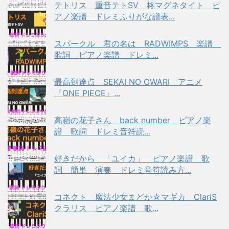
テトリス 重音テトSV 柊マグネタイト ピ
アノ楽譜 ドレミふりがな譜表...
スパークル 君の名は RADWIMPS 楽譜
歌詞 ピアノ楽譜 ドレミ...
最高到達点 SEKAI NO OWARI アニメ
『ONE PIECE』...
高嶺の花子さん back number ピアノ楽
譜 歌詞 ドレミ音符読...
好きだから 「ユイカ」 ピアノ楽譜 歌
詞 簡単 演奏 ドレミ音符読み方...
コネクト 魔法少女まどか☆マギカ ClariS
クラリス ピアノ楽譜 歌...