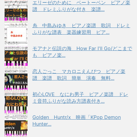
エリーゼのために ベートーベン ピアノ楽
譜 ドレミふりがな付き 楽譜...
糸 中島みゆき ピアノ楽譜 歌詞 ドレミ
ふりがな譜表 楽器練習用 ピア...
モアナと伝説の海 How Far I'll Go/どこまで
も ピアノ楽...
恋人ごっこ マカロニえんぴつ ピアノ楽
譜 楽譜 歌詞 簡単 演奏 無料...
初心LOVE なにわ男子 ピアノ楽譜 ドレ
ミ音符ふりがな読み方譜表付き...
Golden Huntr/x 映画「KPop Demon
Hunter...