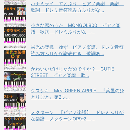
ハナミライ すとぷり ピアノ楽譜 楽譜
歌詞 ドレミ音符読み方ふりがな...
小さな恋のうた MONGOL800 ピアノ楽
譜 歌詞 ドレミふりがな ...
栄光の架橋 ゆず ピアノ楽譜、ドレミ音符
読み方ふりがな譜表付き 歌詞あ...
かわいいだけじゃだめですか？ CUTIE
STREET ピアノ楽譜 歌...
クスシキ Mrs. GREEN APPLE 『薬屋のひ
とりごと』第2シ...
ノクターン 【ピアノ楽譜】 ドレミふりが
な楽譜 ノクターンOP9-2 ...