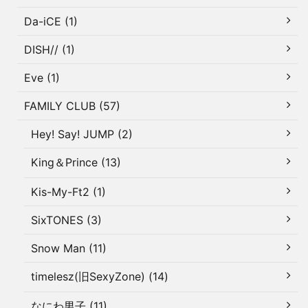
Da-iCE (1)
DISH// (1)
Eve (1)
FAMILY CLUB (57)
Hey! Say! JUMP (2)
King＆Prince (13)
Kis-My-Ft2 (1)
SixTONES (3)
Snow Man (11)
timelesz(旧SexyZone) (14)
なにわ男子 (11)