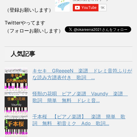
（登録お願いします）
Twitterやってます
（フォローお願いします）
人気記事
キセキ GReeeeN 楽譜 ドレミ音符ふりが
な読み方譜表付き 歌詞 ...
怪獣の花唄 ピアノ楽譜 Vaundy 楽譜
歌詞 簡単 無料 ドレミ音...
千本桜 【ピアノ楽譜】 楽譜 簡単 歌
詞 無料 初音ミク Ado 歌詞...