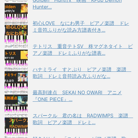
Golden Huntr/x 映画「KPop Demon
Hunter...
初心LOVE なにわ男子 ピアノ楽譜 ドレ
ミ音符ふりがな読み方譜表付き...
テトリス 重音テトSV 柊マグネタイト ピ
アノ楽譜 ドレミふりがな譜表...
ハナミライ すとぷり ピアノ楽譜 楽譜
歌詞 ドレミ音符読み方ふりがな...
最高到達点 SEKAI NO OWARI アニメ
『ONE PIECE』...
スパークル 君の名は RADWIMPS 楽譜
歌詞 ピアノ楽譜 ドレミ...