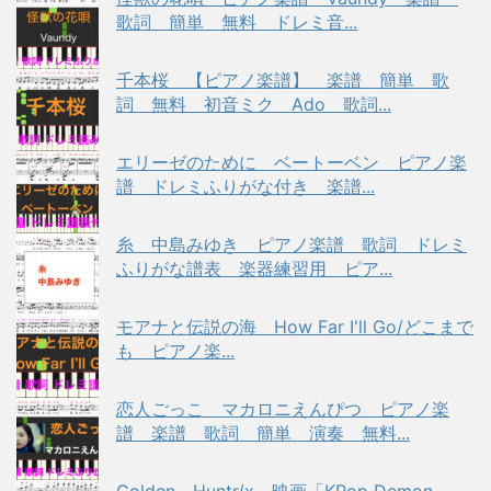
歌詞 簡単 無料 ドレミ音...
千本桜 【ピアノ楽譜】 楽譜 簡単 歌
詞 無料 初音ミク Ado 歌詞...
エリーゼのために ベートーベン ピアノ楽
譜 ドレミふりがな付き 楽譜...
糸 中島みゆき ピアノ楽譜 歌詞 ドレミ
ふりがな譜表 楽器練習用 ピア...
モアナと伝説の海 How Far I'll Go/どこまで
も ピアノ楽...
恋人ごっこ マカロニえんぴつ ピアノ楽
譜 楽譜 歌詞 簡単 演奏 無料...