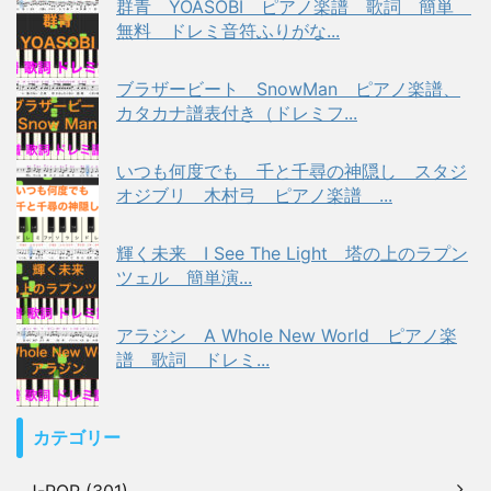
群青 YOASOBI ピアノ楽譜 歌詞 簡単
無料 ドレミ音符ふりがな...
ブラザービート SnowMan ピアノ楽譜、
カタカナ譜表付き（ドレミフ...
いつも何度でも 千と千尋の神隠し スタジ
オジブリ 木村弓 ピアノ楽譜 ...
輝く未来 I See The Light 塔の上のラプン
ツェル 簡単演...
アラジン A Whole New World ピアノ楽
譜 歌詞 ドレミ...
カテゴリー