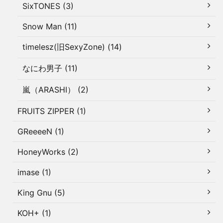
SixTONES (3)
Snow Man (11)
timelesz(旧SexyZone) (14)
なにわ男子 (11)
嵐（ARASHI） (2)
FRUITS ZIPPER (1)
GReeeeN (1)
HoneyWorks (2)
imase (1)
King Gnu (5)
KOH+ (1)