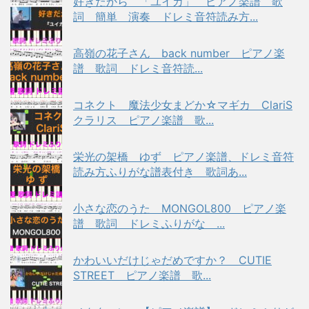
好きだから 「ユイカ」 ピアノ楽譜 歌
詞 簡単 演奏 ドレミ音符読み方...
高嶺の花子さん back number ピアノ楽
譜 歌詞 ドレミ音符読...
コネクト 魔法少女まどか☆マギカ ClariS
クラリス ピアノ楽譜 歌...
栄光の架橋 ゆず ピアノ楽譜、ドレミ音符
読み方ふりがな譜表付き 歌詞あ...
小さな恋のうた MONGOL800 ピアノ楽
譜 歌詞 ドレミふりがな ...
かわいいだけじゃだめですか？ CUTIE
STREET ピアノ楽譜 歌...