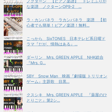
ノクターン 【ピアノ楽譜】 ドレミふりが
な楽譜 ノクターンOP9-2 ...
ラ・カンパネラ ラカンパネラ 楽譜 【初
心者でも簡単！ピアノ楽譜！無料...
こっから SixTONES 日本テレビ系日曜ド
ラマ『だが、情熱はある』...
ダーリン Mrs. GREEN APPLE NHK総合
『Mrs. G...
SBY Snow Man 映画『劇場版 トリリオン
ゲーム』主題歌 目黒...
クスシキ Mrs. GREEN APPLE 『薬屋のひ
とりごと』第2シ...