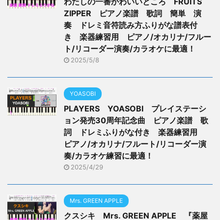
わたしの一番かわいいところ FRUITS
ZIPPER ピアノ楽譜 歌詞 簡単 演
奏 ドレミ音符読み方ふりがな譜表付
き 楽器練習用 ピアノ/オカリナ/フルー
ト/リコーダー演奏/カラオケに最適！
2025/5/8
YOASOBI
PLAYERS YOASOBI プレイステーシ
ョン発売30周年記念曲 ピアノ楽譜 歌
詞 ドレミふりがな付き 楽器練習用
ピアノ/オカリナ/フルート/リコーダー演
奏/カラオケ練習に最適！
2025/4/29
Mrs. GREEN APPLE
クスシキ Mrs. GREEN APPLE 『薬屋