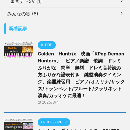
重音テトSV (1)
みんなの歌 (8)
新着記事
K-POP
Golden Huntr/x 映画「KPop Demon
Hunters」 ピアノ楽譜 歌詞 ドレミ
ふりがな 簡単 無料 ドレミ音符読み
方ふりがな譜表付き 鍵盤演奏タイミン
グ、楽器練習用 ピアノ/オカリナ/サック
ス/トランペット/フルート/クラリネット
演奏/カラオケに最適！
2025/8/4
FRUITS ZIPPER