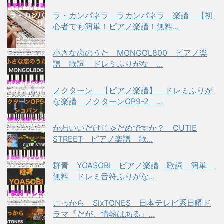
ラ・カンパネラ ラカンパネラ 楽譜 【初
心者でも簡単！ピアノ楽譜！無料...
小さな恋のうた MONGOL800 ピアノ楽
譜 歌詞 ドレミふりがな ...
ノクターン 【ピアノ楽譜】 ドレミふりが
な楽譜 ノクターンOP9-2 ...
かわいいだけじゃだめですか？ CUTIE
STREET ピアノ楽譜 歌...
群青 YOASOBI ピアノ楽譜 歌詞 簡単
無料 ドレミ音符ふりがな...
こっから SixTONES 日本テレビ系日曜ド
ラマ『だが、情熱はある』...