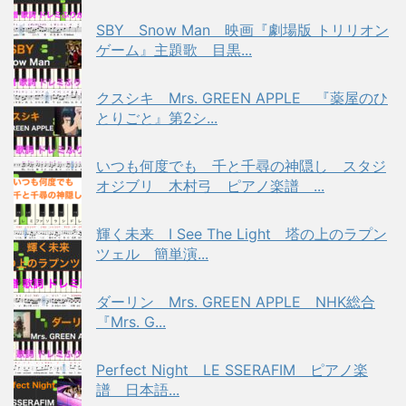
SBY Snow Man 映画『劇場版 トリリオン
ゲーム』主題歌 目黒...
クスシキ Mrs. GREEN APPLE 『薬屋のひ
とりごと』第2シ...
いつも何度でも 千と千尋の神隠し スタジ
オジブリ 木村弓 ピアノ楽譜 ...
輝く未来 I See The Light 塔の上のラプン
ツェル 簡単演...
ダーリン Mrs. GREEN APPLE NHK総合
『Mrs. G...
Perfect Night LE SSERAFIM ピアノ楽
譜 日本語...