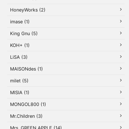
HoneyWorks (2)
imase (1)
King Gnu (5)
KOH+ (1)
LiSA (3)
MAISONdes (1)
milet (5)
MISIA (1)
MONGOL800 (1)
Mr.Children (3)
Mrs. GREEN APPLE (14)