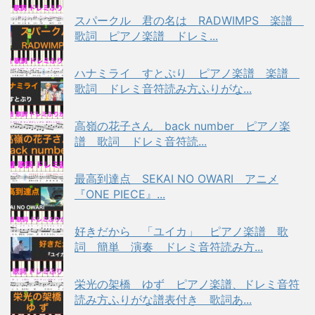
スパークル 君の名は RADWIMPS 楽譜
歌詞 ピアノ楽譜 ドレミ...
ハナミライ すとぷり ピアノ楽譜 楽譜
歌詞 ドレミ音符読み方ふりがな...
高嶺の花子さん back number ピアノ楽
譜 歌詞 ドレミ音符読...
最高到達点 SEKAI NO OWARI アニメ
『ONE PIECE』...
好きだから 「ユイカ」 ピアノ楽譜 歌
詞 簡単 演奏 ドレミ音符読み方...
栄光の架橋 ゆず ピアノ楽譜、ドレミ音符
読み方ふりがな譜表付き 歌詞あ...