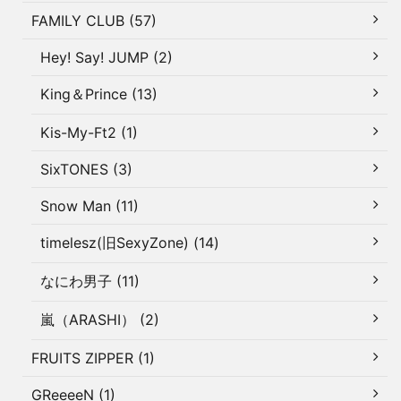
FAMILY CLUB (57)
Hey! Say! JUMP (2)
King＆Prince (13)
Kis-My-Ft2 (1)
SixTONES (3)
Snow Man (11)
timelesz(旧SexyZone) (14)
なにわ男子 (11)
嵐（ARASHI） (2)
FRUITS ZIPPER (1)
GReeeeN (1)