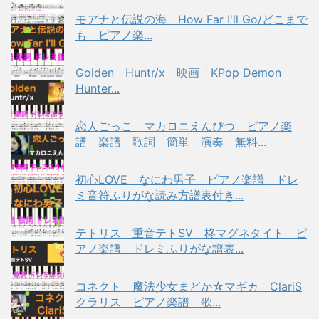
モアナと伝説の海 How Far I'll Go/どこまで
も ピアノ楽...
Golden Huntr/x 映画「KPop Demon
Hunter...
恋人ごっこ マカロニえんぴつ ピアノ楽
譜 楽譜 歌詞 簡単 演奏 無料...
初心LOVE なにわ男子 ピアノ楽譜 ドレ
ミ音符ふりがな読み方譜表付き...
テトリス 重音テトSV 柊マグネタイト ピ
アノ楽譜 ドレミふりがな譜表...
コネクト 魔法少女まどか☆マギカ ClariS
クラリス ピアノ楽譜 歌...