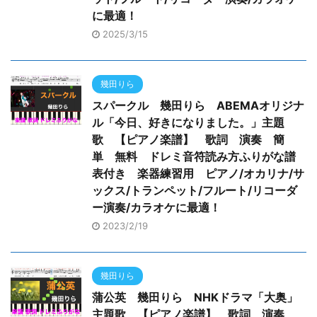
に最適！
2025/3/15
幾田りら
スパークル 幾田りら ABEMAオリジナ
ル「今日、好きになりました。」主題
歌 【ピアノ楽譜】 歌詞 演奏 簡
単 無料 ドレミ音符読み方ふりがな譜
表付き 楽器練習用 ピアノ/オカリナ/サ
ックス/トランペット/フルート/リコーダ
ー演奏/カラオケに最適！
2023/2/19
幾田りら
蒲公英 幾田りら NHKドラマ「大奥」
主題歌 【ピアノ楽譜】 歌詞 演奏