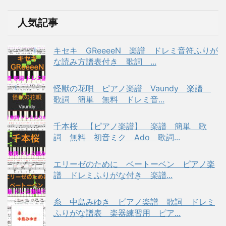
人気記事
キセキ GReeeeN 楽譜 ドレミ音符ふりが
な読み方譜表付き 歌詞 ...
怪獣の花唄 ピアノ楽譜 Vaundy 楽譜
歌詞 簡単 無料 ドレミ音...
千本桜 【ピアノ楽譜】 楽譜 簡単 歌
詞 無料 初音ミク Ado 歌詞...
エリーゼのために ベートーベン ピアノ楽
譜 ドレミふりがな付き 楽譜...
糸 中島みゆき ピアノ楽譜 歌詞 ドレミ
ふりがな譜表 楽器練習用 ピア...