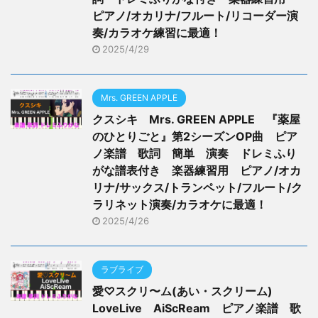
ピアノ/オカリナ/フルート/リコーダー演
奏/カラオケ練習に最適！
2025/4/29
Mrs. GREEN APPLE
クスシキ Mrs. GREEN APPLE 『薬屋
のひとりごと』第2シーズンOP曲 ピア
ノ楽譜 歌詞 簡単 演奏 ドレミふり
がな譜表付き 楽器練習用 ピアノ/オカ
リナ/サックス/トランペット/フルート/ク
ラリネット演奏/カラオケに最適！
2025/4/26
ラブライブ
愛♡スクリ〜ム(あい・スクリーム)
LoveLive AiScReam ピアノ楽譜 歌