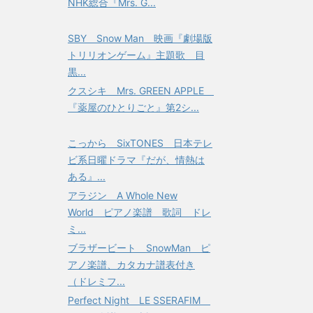
NHK総合『Mrs. G...
SBY Snow Man 映画『劇場版
トリリオンゲーム』主題歌 目
黒...
クスシキ Mrs. GREEN APPLE
『薬屋のひとりごと』第2シ...
こっから SixTONES 日本テレ
ビ系日曜ドラマ『だが、情熱は
ある』...
アラジン A Whole New
World ピアノ楽譜 歌詞 ドレ
ミ...
ブラザービート SnowMan ピ
アノ楽譜、カタカナ譜表付き
（ドレミフ...
Perfect Night LE SSERAFIM