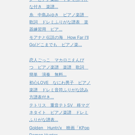
な付き 楽譜...
糸 中島みゆき ピアノ楽譜
歌詞 ドレミふりがな譜表 楽
器練習用 ピア...
モアナと伝説の海 How Far I'll
Go/どこまでも ピアノ楽...
恋人ごっこ マカロニえんぴ
つ ピアノ楽譜 楽譜 歌詞
簡単 演奏 無料...
初心LOVE なにわ男子 ピアノ
楽譜 ドレミ音符ふりがな読み
方譜表付き...
テトリス 重音テトSV 柊マグ
ネタイト ピアノ楽譜 ドレミ
ふりがな譜表...
Golden Huntr/x 映画「KPop
Demon Hunter...