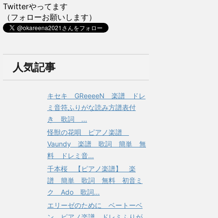
Twitterやってます
（フォローお願いします）
人気記事
キセキ GReeeeN 楽譜 ドレ
ミ音符ふりがな読み方譜表付
き 歌詞 ...
怪獣の花唄 ピアノ楽譜
Vaundy 楽譜 歌詞 簡単 無
料 ドレミ音...
千本桜 【ピアノ楽譜】 楽
譜 簡単 歌詞 無料 初音ミ
ク Ado 歌詞...
エリーゼのために ベートーベ
ン ピアノ楽譜 ドレミふりが