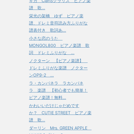
ギカ ClariSクラリス ピアノ楽
譜 歌...
栄光の架橋 ゆず ピアノ楽
譜、ドレミ音符読み方ふりがな
譜表付き 歌詞あ...
小さな恋のうた
MONGOL800 ピアノ楽譜 歌
詞 ドレミふりがな ...
ノクターン 【ピアノ楽譜】
ドレミふりがな楽譜 ノクター
ンOP9-2 ...
ラ・カンパネラ ラカンパネ
ラ 楽譜 【初心者でも簡単！
ピアノ楽譜！無料...
かわいいだけじゃだめです
か？ CUTIE STREET ピアノ楽
譜 歌...
ダーリン Mrs. GREEN APPLE