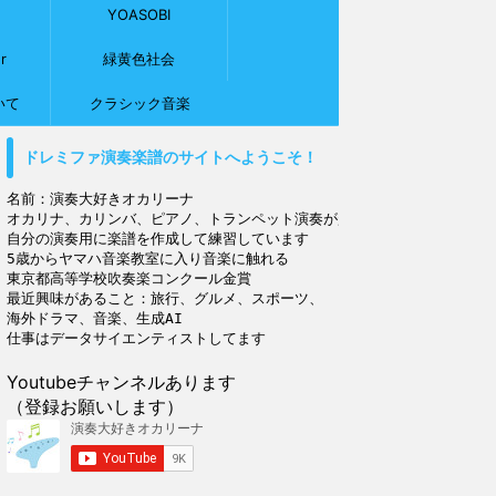
YOASOBI
r
緑黄色社会
いて
クラシック音楽
ドレミファ演奏楽譜のサイトへようこそ！
名前：演奏大好きオカリーナ

オカリナ、カリンバ、ピアノ、トランペット演奏が趣味

自分の演奏用に楽譜を作成して練習しています

5歳からヤマハ音楽教室に入り音楽に触れる

東京都高等学校吹奏楽コンクール金賞

最近興味があること：旅行、グルメ、スポーツ、

海外ドラマ、音楽、生成AI

Youtubeチャンネルあります
（登録お願いします）