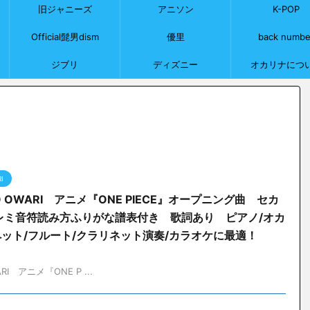
旧ジャニーズ
アニソン
K-POP
Official髭男dism
優里
back numbe
ジブリ
ディズニー
オカリナにつ
I
O OWARI アニメ『ONE PIECE』オープニング曲 セカ
レミ音符読み方ふりがな譜表付き 歌詞あり ピアノ/オカ
ペット/フルート/クラリネット演奏/カラオケに最適！
I アニメ『ONE P ...