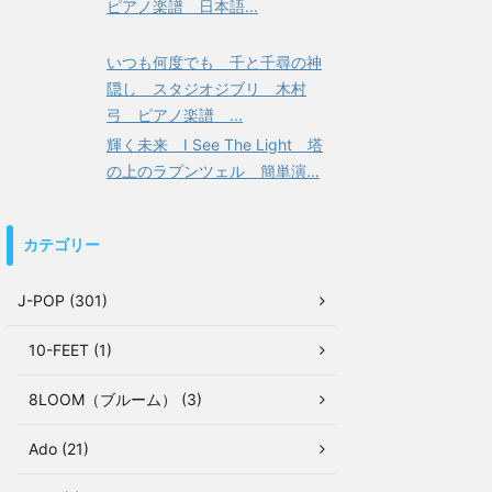
ピアノ楽譜 日本語...
いつも何度でも 千と千尋の神
隠し スタジオジブリ 木村
弓 ピアノ楽譜 ...
輝く未来 I See The Light 塔
の上のラプンツェル 簡単演...
カテゴリー
J-POP (301)
10-FEET (1)
8LOOM（ブルーム） (3)
Ado (21)