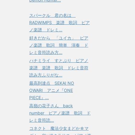
スパークル 君の名は
RADWIMPS 楽譜 歌詞 ピア
ノ楽譜 ドレミ...
好きだから 「ユイカ」 ピア
ノ楽譜 歌詞 簡単 演奏 ド
レミ音符読み方...
ハナミライ すとぷり ピアノ
楽譜 楽譜 歌詞 ドレミ音符
読み方ふりがな...
最高到達点 SEKAI NO
OWARI アニメ『ONE
PIECE』...
高嶺の花子さん back
number ピアノ楽譜 歌詞 ド
レミ音符読...
コネクト 魔法少女まどか☆マ