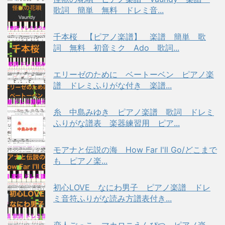
歌詞 簡単 無料 ドレミ音...
千本桜 【ピアノ楽譜】 楽譜 簡単 歌
詞 無料 初音ミク Ado 歌詞...
エリーゼのために ベートーベン ピアノ楽
譜 ドレミふりがな付き 楽譜...
糸 中島みゆき ピアノ楽譜 歌詞 ドレミ
ふりがな譜表 楽器練習用 ピア...
モアナと伝説の海 How Far I'll Go/どこまで
も ピアノ楽...
初心LOVE なにわ男子 ピアノ楽譜 ドレ
ミ音符ふりがな読み方譜表付き...