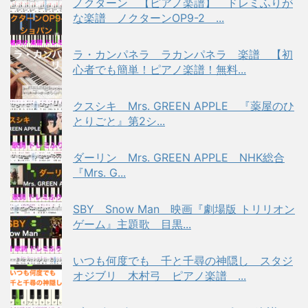
ノクターン 【ピアノ楽譜】 ドレミふりが
な楽譜 ノクターンOP9-2 ...
ラ・カンパネラ ラカンパネラ 楽譜 【初
心者でも簡単！ピアノ楽譜！無料...
クスシキ Mrs. GREEN APPLE 『薬屋のひ
とりごと』第2シ...
ダーリン Mrs. GREEN APPLE NHK総合
『Mrs. G...
SBY Snow Man 映画『劇場版 トリリオン
ゲーム』主題歌 目黒...
いつも何度でも 千と千尋の神隠し スタジ
オジブリ 木村弓 ピアノ楽譜 ...