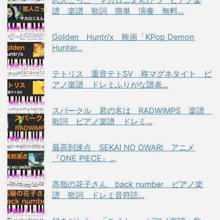
恋人ごっこ マカロニえんぴつ ピアノ楽
譜 楽譜 歌詞 簡単 演奏 無料...
Golden Huntr/x 映画「KPop Demon
Hunter...
テトリス 重音テトSV 柊マグネタイト ピ
アノ楽譜 ドレミふりがな譜表...
スパークル 君の名は RADWIMPS 楽譜
歌詞 ピアノ楽譜 ドレミ...
最高到達点 SEKAI NO OWARI アニメ
『ONE PIECE』...
高嶺の花子さん back number ピアノ楽
譜 歌詞 ドレミ音符読...