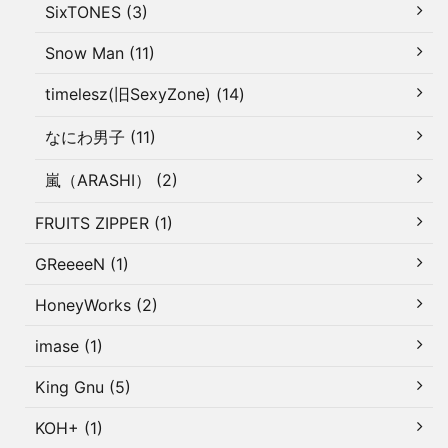
SixTONES (3)
Snow Man (11)
timelesz(旧SexyZone) (14)
なにわ男子 (11)
嵐（ARASHI） (2)
FRUITS ZIPPER (1)
GReeeeN (1)
HoneyWorks (2)
imase (1)
King Gnu (5)
KOH+ (1)