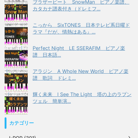
ブラザービート SnowMan ピアノ楽譜、
カタカナ譜表付き（ドレミフ...
こっから SixTONES 日本テレビ系日曜ド
ラマ『だが、情熱はある』...
Perfect Night LE SSERAFIM ピアノ楽
譜 日本語...
アラジン A Whole New World ピアノ楽
譜 歌詞 ドレミ...
輝く未来 I See The Light 塔の上のラプン
ツェル 簡単演...
カテゴリー