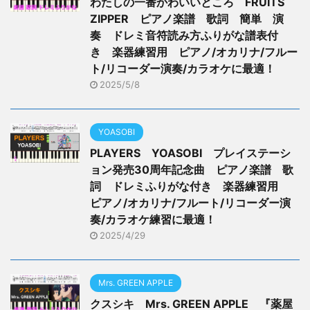
わたしの一番かわいいところ FRUITS
ZIPPER ピアノ楽譜 歌詞 簡単 演
奏 ドレミ音符読み方ふりがな譜表付
き 楽器練習用 ピアノ/オカリナ/フルー
ト/リコーダー演奏/カラオケに最適！
2025/5/8
YOASOBI
PLAYERS YOASOBI プレイステーシ
ョン発売30周年記念曲 ピアノ楽譜 歌
詞 ドレミふりがな付き 楽器練習用
ピアノ/オカリナ/フルート/リコーダー演
奏/カラオケ練習に最適！
2025/4/29
Mrs. GREEN APPLE
クスシキ Mrs. GREEN APPLE 『薬屋