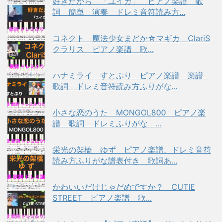
好きだから 「ユイカ」 ピアノ楽譜 歌
詞 簡単 演奏 ドレミ音符読み方...
コネクト 魔法少女まどか☆マギカ ClariS
クラリス ピアノ楽譜 歌...
ハナミライ すとぷり ピアノ楽譜 楽譜
歌詞 ドレミ音符読み方ふりがな...
小さな恋のうた MONGOL800 ピアノ楽
譜 歌詞 ドレミふりがな ...
栄光の架橋 ゆず ピアノ楽譜、ドレミ音符
読み方ふりがな譜表付き 歌詞あ...
かわいいだけじゃだめですか？ CUTIE
STREET ピアノ楽譜 歌...