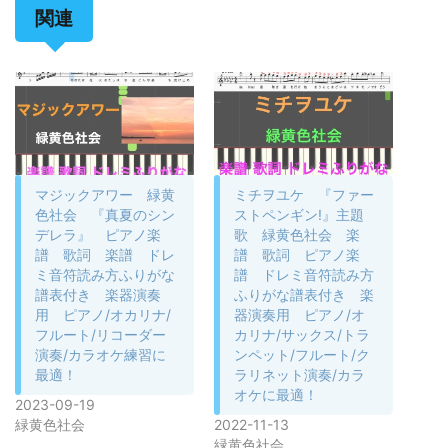
関連
マジックアワー 緑黄
ミチヲユケ 『ファー
色社会 『真夏のシン
ストペンギン!』主題
デレラ』 ピアノ楽
歌 緑黄色社会 楽
譜 歌詞 楽譜 ドレ
譜 歌詞 ピアノ楽
ミ音符読み方ふりがな
譜 ドレミ音符読み方
譜表付き 楽器演奏
ふりがな譜表付き 楽
用 ピアノ/オカリナ/
器演奏用 ピアノ/オ
フルート/リコーダー
カリナ/サックス/トラ
演奏/カラオケ練習に
ンペット/フルート/ク
最適！
ラリネット演奏/カラ
オケに最適！
2023-09-19
緑黄色社会
2022-11-13
緑黄色社会