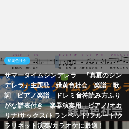
緑黄色社会
サマータイムシンデレラ 『真夏のシン
デレラ』主題歌 緑黄色社会 楽譜 歌
詞 ピアノ楽譜 ドレミ音符読み方ふり
がな譜表付き 楽器演奏用 ピアノ/オカ
リナ/サックス/トランペット/フルート/ク
ラリネット演奏/カラオケに最適！