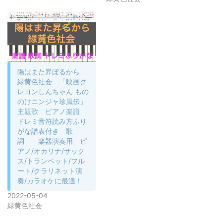
陽はまた昇ぼるから
緑黄色社会 「映画ク
レヨンしんちゃん もの
のけニンジャ珍風伝」
主題歌 ピアノ楽譜
ドレミ音符読み方ふり
がな譜表付き 歌
詞 楽器演奏用 ピ
アノ/オカリナ/サック
ス/トランペット/フル
ート/クラリネット演
奏/カラオケに最適！
2022-05-04
緑黄色社会