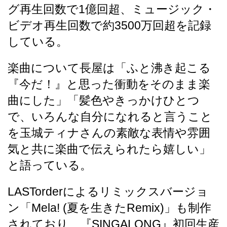
グ再生回数で1億回超、ミュージック・
ビデオ再生回数で約3500万回超を記録
している
。
楽曲について長屋は「ふと沸き起こる
『今だ！』と思った衝動をそのまま楽
曲にした」「髪色やきっかけひとつ
で、いろんな自分になれると言うこと
を玉城ティナさんの素敵な表情や雰囲
気と共に楽曲で伝えられたら嬉しい」
と語っている
。
LASTorderによるリミックスバージョ
ン「Mela! (夏を生きたRemix)」も制作
されており、『SINGALONG』初回生産