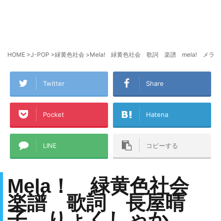
HOME
>
J-POP
>
緑黄色社会
>
Mela! 緑黄色社会 歌詞 楽譜 mela! 
Twitter
Share
Pocket
Hatena
LINE
コピーする
Mela！ 緑黄色社会
楽譜 歌詞
長屋晴
子 りょくしゃか