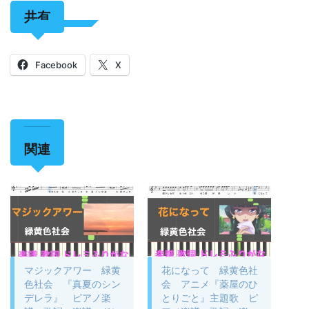
共有
Facebook
X
関連
マジックアワー 緑黄
花になって 緑黄色社
色社会 『真夏のシン
会 アニメ『薬屋のひ
デレラ』 ピアノ楽
とりごと』主題歌 ピ