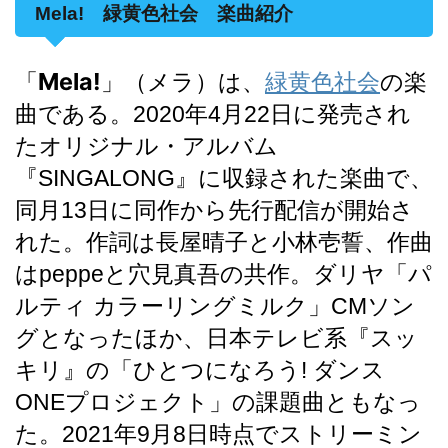
Mela! 緑黄色社会 楽曲紹介
Mela!
緑黄色社会
「
」（メラ）は、
の楽
曲である。2020年4月22日に発売され
たオリジナル・アルバム
『SINGALONG』に収録された楽曲で、
同月13日に同作から先行配信が開始さ
れた
。作詞は長屋晴子と小林壱誓、作曲
はpeppeと穴見真吾の共作。ダリヤ「パ
ルティ カラーリングミルク」CMソン
グ
となったほか、日本テレビ系『スッ
キリ』の「ひとつになろう! ダンス
ONEプロジェクト」の課題曲ともなっ
た
。2021年9月8日時点でストリーミン