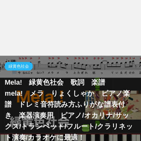
緑黄色社会
Mela! 緑黄色社会 歌詞 楽譜
mela! メラ りょくしゃか ピアノ楽
譜 ドレミ音符読み方ふりがな譜表付
き 楽器演奏用 ピアノ/オカリナ/サッ
クス/トランペット/フルート/クラリネッ
ト演奏/カラオケに最適！