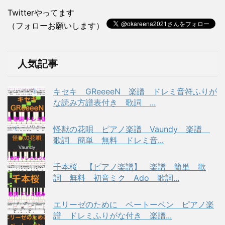
Twitterやってます
（フォローお願いします）
人気記事
キセキ GReeeeN 楽譜 ドレミ音符ふりが
な読み方譜表付き 歌詞 ...
怪獣の花唄 ピアノ楽譜 Vaundy 楽譜
歌詞 簡単 無料 ドレミ音...
千本桜 【ピアノ楽譜】 楽譜 簡単 歌
詞 無料 初音ミク Ado 歌詞...
エリーゼのために ベートーベン ピアノ楽
譜 ドレミふりがな付き 楽譜...