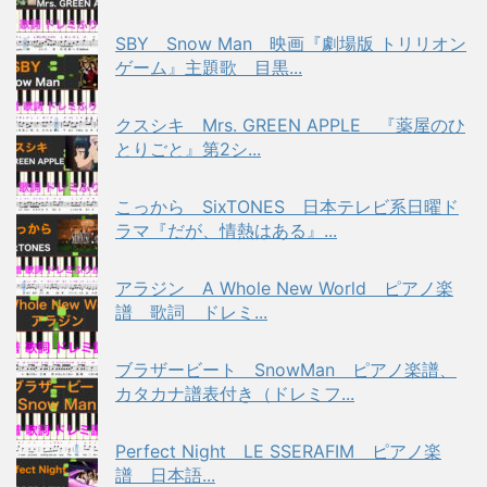
SBY Snow Man 映画『劇場版 トリリオン
ゲーム』主題歌 目黒...
クスシキ Mrs. GREEN APPLE 『薬屋のひ
とりごと』第2シ...
こっから SixTONES 日本テレビ系日曜ド
ラマ『だが、情熱はある』...
アラジン A Whole New World ピアノ楽
譜 歌詞 ドレミ...
ブラザービート SnowMan ピアノ楽譜、
カタカナ譜表付き（ドレミフ...
Perfect Night LE SSERAFIM ピアノ楽
譜 日本語...