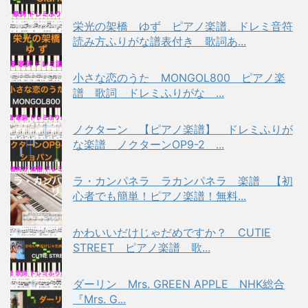
栄光の架橋 ゆず ピアノ楽譜、ドレミ音符
読み方ふりがな譜表付き 歌詞あ...
小さな恋のうた MONGOL800 ピアノ楽
譜 歌詞 ドレミふりがな ...
ノクターン 【ピアノ楽譜】 ドレミふりが
な楽譜 ノクターンOP9-2 ...
ラ・カンパネラ ラカンパネラ 楽譜 【初
心者でも簡単！ピアノ楽譜！無料...
かわいいだけじゃだめですか？ CUTIE
STREET ピアノ楽譜 歌...
ダーリン Mrs. GREEN APPLE NHK総合
『Mrs. G...