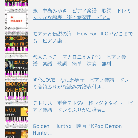
糸 中島みゆき ピアノ楽譜 歌詞 ドレミ
ふりがな譜表 楽器練習用 ピア...
モアナと伝説の海 How Far I'll Go/どこまで
も ピアノ楽...
恋人ごっこ マカロニえんぴつ ピアノ楽
譜 楽譜 歌詞 簡単 演奏 無料...
初心LOVE なにわ男子 ピアノ楽譜 ドレ
ミ音符ふりがな読み方譜表付き...
テトリス 重音テトSV 柊マグネタイト ピ
アノ楽譜 ドレミふりがな譜表...
Golden Huntr/x 映画「KPop Demon
Hunter...