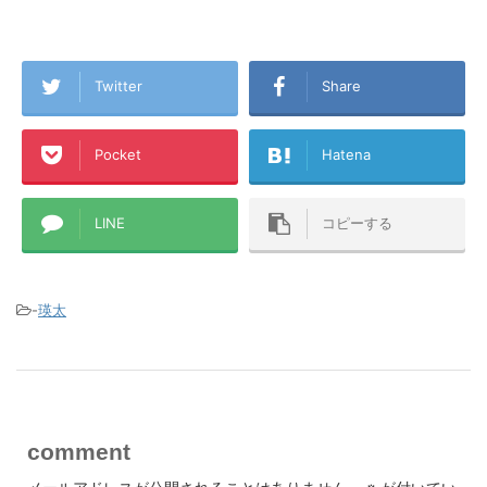
Twitter
Share
Pocket
Hatena
LINE
コピーする
-
瑛太
comment