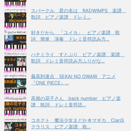
スパークル 君の名は RADWIMPS 楽譜
歌詞 ピアノ楽譜 ドレミ...
好きだから 「ユイカ」 ピアノ楽譜 歌
詞 簡単 演奏 ドレミ音符読み方...
ハナミライ すとぷり ピアノ楽譜 楽譜
歌詞 ドレミ音符読み方ふりがな...
最高到達点 SEKAI NO OWARI アニメ
『ONE PIECE』...
高嶺の花子さん back number ピアノ楽
譜 歌詞 ドレミ音符読...
コネクト 魔法少女まどか☆マギカ ClariS
クラリス ピアノ楽譜 歌...