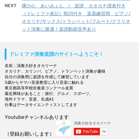
NEXT
裸の心 あいみょん / 楽譜 カタカナ譜表付き
（ドレミファ表記）歌詞付き 楽器練習用 ピアノ/
オカリナ/サックス/トランペット/フルート/クラリネ
ット演奏に最適！楽譜動画音声あり
ドレミファ演奏楽譜のサイトへようこそ！
名前：演奏大好きオカリーナ

オカリナ、カリンバ、ピアノ、トランペット演奏が趣味

自分の演奏用に楽譜を作成して練習しています

5歳からヤマハ音楽教室に入り音楽に触れる

東京都高等学校吹奏楽コンクール金賞

最近興味があること：旅行、グルメ、スポーツ、

海外ドラマ、音楽、生成AI

Youtubeチャンネルあります
（登録お願いします）