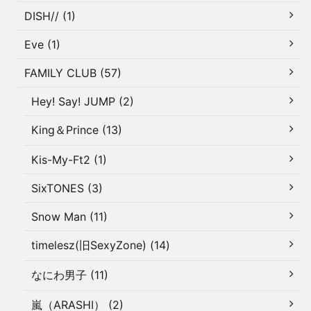
DISH// (1)
Eve (1)
FAMILY CLUB (57)
Hey! Say! JUMP (2)
King＆Prince (13)
Kis-My-Ft2 (1)
SixTONES (3)
Snow Man (11)
timelesz(旧SexyZone) (14)
なにわ男子 (11)
嵐（ARASHI） (2)