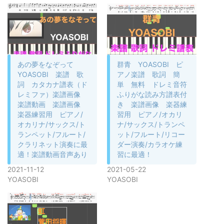
あの夢をなぞって
群青 YOASOBI ピ
YOASOBI 楽譜 歌
アノ楽譜 歌詞 簡
詞 カタカナ譜表（ド
単 無料 ドレミ音符
レミファ）楽譜画像
ふりがな読み方譜表付
楽譜動画 楽譜画像
き 楽譜画像 楽器練
楽器練習用 ピアノ/
習用 ピアノ/オカリ
オカリナ/サックス/ト
ナ/サックス/トランペ
ランペット/フルート/
ット/フルート/リコー
クラリネット演奏に最
ダー演奏/カラオケ練
適！楽譜動画音声あり
習に最適！
2021-11-12
2021-05-22
YOASOBI
YOASOBI