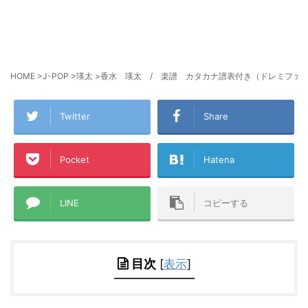
HOME
>
J-POP
>
瑛太
>
香水 瑛太 / 楽譜 カタカナ譜表付き（ドレミファ表
Twitter
Share
Pocket
Hatena
LINE
コピーする
目次
[
表示
]