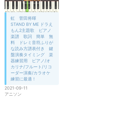
虹 菅田将暉
STAND BY ME ドラえ
もん2主題歌 ピアノ
楽譜 歌詞 簡単 無
料 ドレミ音符ふりが
な読み方譜表付き 鍵
盤演奏タイミング 楽
器練習用 ピアノ/オ
カリナ/フルート/リコ
ーダー演奏/カラオケ
練習に最適！
2021-09-11
アニソン