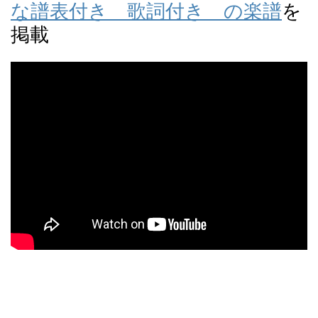
な譜表付き 歌詞付き の楽譜
を
掲載