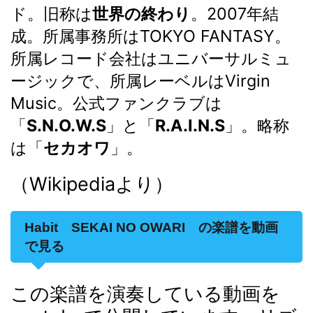
ド
。旧称は
世界の終わり
。2007年結
成。所属事務所はTOKYO FANTASY。
所属レコード会社はユニバーサルミュ
ージックで、所属レーベルはVirgin
Music。公式ファンクラブは
「
S.N.O.W.S
」と「
R.A.I.N.S
」。略称
は「
セカオワ
」。
（Wikipediaより）
Habit SEKAI NO OWARI の楽譜を動画
で見る
この楽譜を演奏している動画を