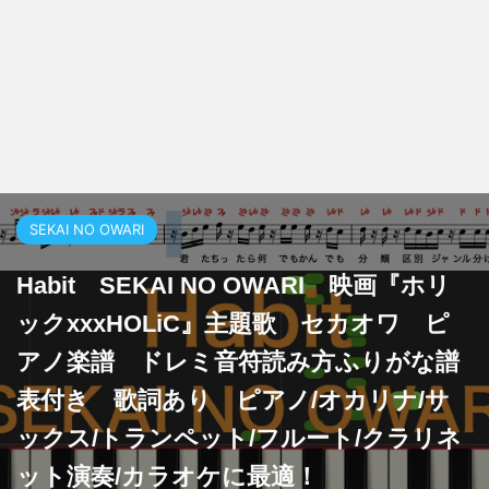
SEKAI NO OWARI
Habit SEKAI NO OWARI 映画『ホリ
ックxxxHOLiC』主題歌 セカオワ ピ
アノ楽譜 ドレミ音符読み方ふりがな譜
表付き 歌詞あり ピアノ/オカリナ/サ
ックス/トランペット/フルート/クラリネ
ット演奏/カラオケに最適！