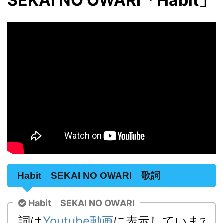
SEKAI NO OWARI「Habit」
Habit SEKAI NO OWARI 歌詞
Habit SEKAI NO OWARI
詞は
Youtube動画
に表示しています