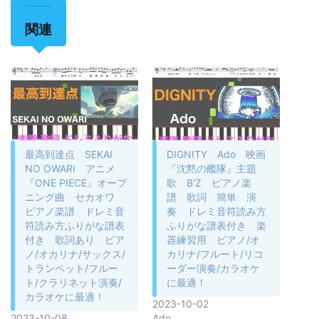
関連
最高到達点 SEKAI
DIGNITY Ado 映画
NO OWARI アニメ
『沈黙の艦隊』主題
『ONE PIECE』オープ
歌 B'Z ピアノ楽
ニング曲 セカオワ
譜 歌詞 簡単 演
ピアノ楽譜 ドレミ音
奏 ドレミ音符読み方
符読み方ふりがな譜表
ふりがな譜表付き 楽
付き 歌詞あり ピア
器練習用 ピアノ/オ
ノ/オカリナ/サックス/
カリナ/フルート/リコ
トランペット/フルー
ーダー演奏/カラオケ
ト/クラリネット演奏/
に最適！
カラオケに最適！
2023-10-02
2023-10-08
Ado