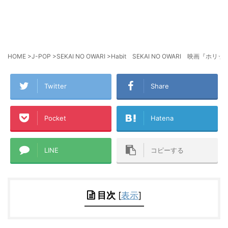
HOME
>
J-POP
>
SEKAI NO OWARI
>
Habit SEKAI NO OWARI 映
Twitter
Share
Pocket
Hatena
LINE
コピーする
目次
[
表示
]