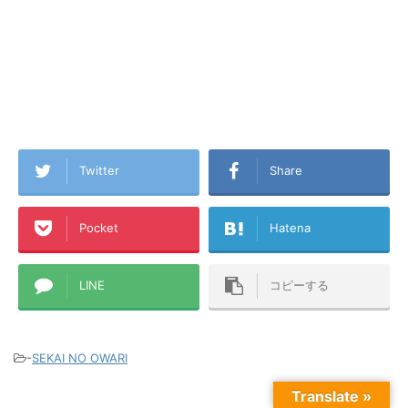
Twitter
Share
Pocket
Hatena
LINE
コピーする
-
SEKAI NO OWARI
Translate »