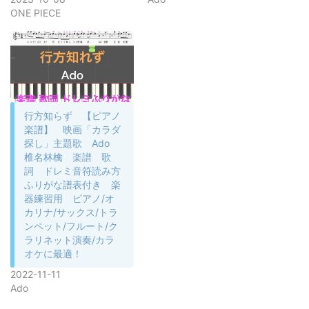
ONE PIECE
行方知らず 【ピアノ
楽譜】 映画「カラダ
探し」主題歌 Ado
椎名林檎 楽譜 歌
詞 ドレミ音符読み方
ふりがな譜表付き 楽
器練習用 ピアノ/オ
カリナ/サックス/トラ
ンペット/フルート/ク
ラリネット演奏/カラ
オケに最適！
2022-11-11
Ado