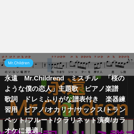
Mr.Children
永遠 Mr.Childrend ミスチル 「桜の
ような僕の恋人」主題歌 ピアノ楽譜
歌詞 ドレミふりがな譜表付き 楽器練
習用 ピアノ/オカリナ/サックス/トラン
ペット/フルート/クラリネット演奏/カラ
オケに最適！