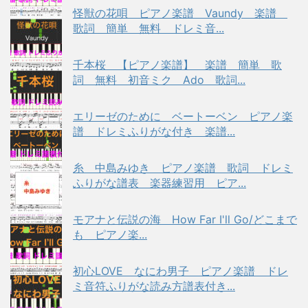
怪獣の花唄 ピアノ楽譜 Vaundy 楽譜
歌詞 簡単 無料 ドレミ音...
千本桜 【ピアノ楽譜】 楽譜 簡単 歌
詞 無料 初音ミク Ado 歌詞...
エリーゼのために ベートーベン ピアノ楽
譜 ドレミふりがな付き 楽譜...
糸 中島みゆき ピアノ楽譜 歌詞 ドレミ
ふりがな譜表 楽器練習用 ピア...
モアナと伝説の海 How Far I'll Go/どこまで
も ピアノ楽...
初心LOVE なにわ男子 ピアノ楽譜 ドレ
ミ音符ふりがな読み方譜表付き...