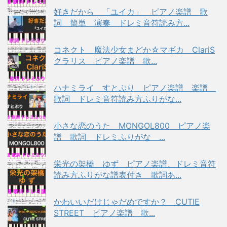
好きだから 「ユイカ」 ピアノ楽譜 歌
詞 簡単 演奏 ドレミ音符読み方...
コネクト 魔法少女まどか☆マギカ ClariS
クラリス ピアノ楽譜 歌...
ハナミライ すとぷり ピアノ楽譜 楽譜
歌詞 ドレミ音符読み方ふりがな...
小さな恋のうた MONGOL800 ピアノ楽
譜 歌詞 ドレミふりがな ...
栄光の架橋 ゆず ピアノ楽譜、ドレミ音符
読み方ふりがな譜表付き 歌詞あ...
かわいいだけじゃだめですか？ CUTIE
STREET ピアノ楽譜 歌...