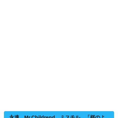
永遠 Mr.Childrend ミスチル 「桜のよ