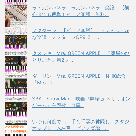
ラ・カンパネラ ラカンパネラ 楽譜 【初
心者でも簡単！ピアノ楽譜！無料...
ノクターン 【ピアノ楽譜】 ドレミふりが
な楽譜 ノクターンOP9-2 ...
クスシキ Mrs. GREEN APPLE 『薬屋のひ
とりごと』第2シ...
ダーリン Mrs. GREEN APPLE NHK総合
『Mrs. G...
SBY Snow Man 映画『劇場版 トリリオン
ゲーム』主題歌 目黒...
いつも何度でも 千と千尋の神隠し スタジ
オジブリ 木村弓 ピアノ楽譜 ...