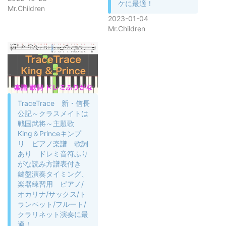
ケに最適！
Mr.Children
2023-01-04
Mr.Children
TraceTrace 新・信長
公記～クラスメイトは
戦国武将～主題歌
King＆Princeキンプ
リ ピアノ楽譜 歌詞
あり ドレミ音符ふり
がな読み方譜表付き
鍵盤演奏タイミング、
楽器練習用 ピアノ/
オカリナ/サックス/ト
ランペット/フルート/
クラリネット演奏に最
適！