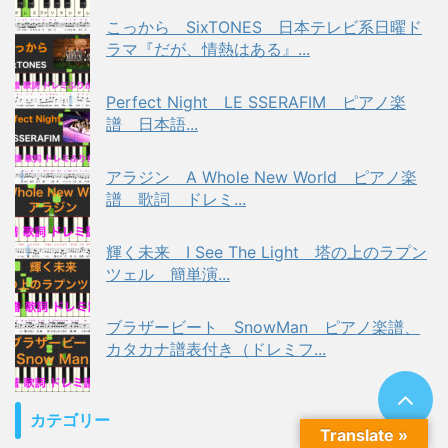
こっから SixTONES 日本テレビ系日曜ド
ラマ『だが、情熱はある』...
Perfect Night LE SSERAFIM ピアノ楽
譜 日本語...
アラジン A Whole New World ピアノ楽
譜 歌詞 ドレミ...
輝く未来 I See The Light 塔の上のラプン
ツェル 簡単演...
ブラザービート SnowMan ピアノ楽譜、
カタカナ譜表付き（ドレミフ...
カテゴリー
Translate »