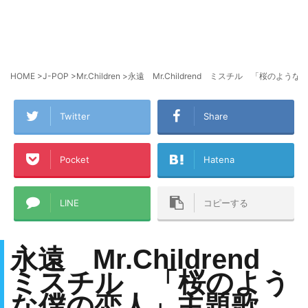
HOME
>
J-POP
>
Mr.Children
>
永遠 Mr.Childrend ミスチル 「桜の
Twitter
Share
Pocket
Hatena
LINE
コピーする
永遠 Mr.Childrend
ミスチル 「桜のよう
な僕の恋人」主題歌