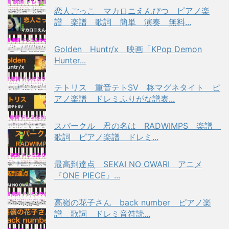
恋人ごっこ マカロニえんぴつ ピアノ楽
譜 楽譜 歌詞 簡単 演奏 無料...
Golden Huntr/x 映画「KPop Demon
Hunter...
テトリス 重音テトSV 柊マグネタイト ピ
アノ楽譜 ドレミふりがな譜表...
スパークル 君の名は RADWIMPS 楽譜
歌詞 ピアノ楽譜 ドレミ...
最高到達点 SEKAI NO OWARI アニメ
『ONE PIECE』...
高嶺の花子さん back number ピアノ楽
譜 歌詞 ドレミ音符読...