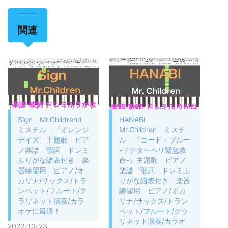
関連
Sign Mr.Childrend
HANABI
ミスチル 「オレンジ
Mr.Children ミスチ
デイズ」主題歌 ピア
ル 『コード・ブルー
ノ楽譜 歌詞 ドレミ
-ドクターヘリ緊急救
ふりがな譜表付き 楽
命-』主題歌 ピアノ
器練習用 ピアノ/オ
楽譜 歌詞 ドレミふ
カリナ/サックス/トラ
りがな譜表付き 楽器
ンペット/フルート/ク
練習用 ピアノ/オカ
ラリネット演奏/カラ
リナ/サックス/トラン
オケに最適！
ペット/フルート/クラ
リネット演奏/カラオ
2022-10-23