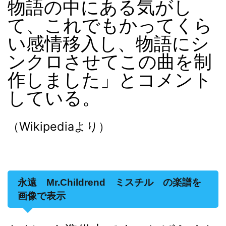
物語の中にある気がし
て、これでもかってくら
い感情移入し、物語にシ
ンクロさせてこの曲を制
作しました」とコメント
している
。
（Wikipediaより）
永遠 Mr.Childrend ミスチル の楽譜を
画像で表示